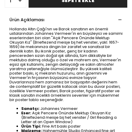
SEPETE EKLE
Ürün Açıklaması
Hollanda Altın Çağı'nın ve Barok sanatının en önemli
ustalarından Johannes Vermeer'in en büyüleyici ve samimi
eserlerinden biri olan "Açık Pencere Önünde Mektup
Okuyan Kız" (Brieflezend meisje bij het venster, yakl. 1657-
1659) ile mekanınıza dingin bir zarafet ve sanatsal bir
derinlik katın. Bu ikonik poster, genç bir kadının
pencereden sızan doğal ışık altında, tüm dikkatiyle bir
mektuba dalmış olduğu o özel ve mahrem anı, Vermeer'in
eşsiz ışık kullanımı, zengin detaycılığı ve sakin atmosfer
yaratma yeteneğiyle ölümsüzleştirir. Bu yüksek kaliteli
poster baskı, iç mekanın huzurunu, anın gizemini ve
Vermeer'in fırçasının büyüsünü evinize taşıyor.
Duvarlarınıza hem zamansız bir başyapıtın değerini hem
de contemplatif bir güzellik katacak olan bu duvar posteri,
özellikle Vermeer posteri, Barok poster, figüratif poster ve
klasik sanatın incelikli örneklerini sevenler için mükemmel
bir poster tablo seçeneğidir.
Sanatçı:
Johannes Vermeer
Eser:
Açık Pencere Önünde Mektup Okuyan Kız
(Brieflezend meisje bij het venster / Girl Reading a
Letter at an Open Window)
Ürün Tipi:
Fine Art baskı poster
Malzeme:
Hahnemühle Studio Enhanced fine art