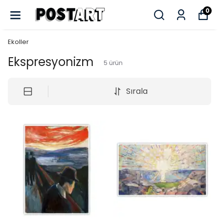
0
Ekoller
Ekspresyonizm
5
ürün
Sırala