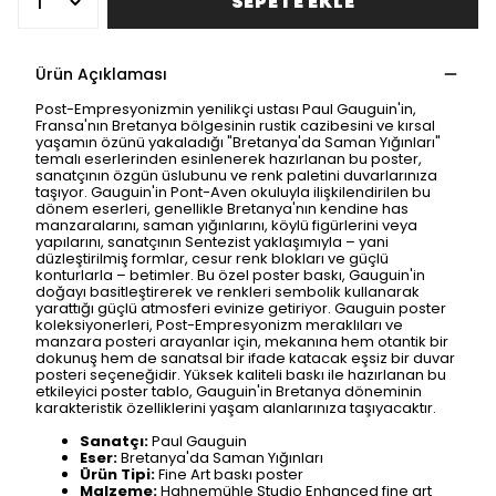
SEPETE EKLE
Ürün Açıklaması
Post-Empresyonizmin yenilikçi ustası Paul Gauguin'in,
Fransa'nın Bretanya bölgesinin rustik cazibesini ve kırsal
yaşamın özünü yakaladığı "Bretanya'da Saman Yığınları"
temalı eserlerinden esinlenerek hazırlanan bu poster,
sanatçının özgün üslubunu ve renk paletini duvarlarınıza
taşıyor. Gauguin'in Pont-Aven okuluyla ilişkilendirilen bu
dönem eserleri, genellikle Bretanya'nın kendine has
manzaralarını, saman yığınlarını, köylü figürlerini veya
yapılarını, sanatçının Sentezist yaklaşımıyla – yani
düzleştirilmiş formlar, cesur renk blokları ve güçlü
konturlarla – betimler. Bu özel poster baskı, Gauguin'in
doğayı basitleştirerek ve renkleri sembolik kullanarak
yarattığı güçlü atmosferi evinize getiriyor. Gauguin poster
koleksiyonerleri, Post-Empresyonizm meraklıları ve
manzara posteri arayanlar için, mekanına hem otantik bir
dokunuş hem de sanatsal bir ifade katacak eşsiz bir duvar
posteri seçeneğidir. Yüksek kaliteli baskı ile hazırlanan bu
etkileyici poster tablo, Gauguin'in Bretanya döneminin
karakteristik özelliklerini yaşam alanlarınıza taşıyacaktır.
Sanatçı:
Paul Gauguin
Eser:
Bretanya'da Saman Yığınları
Ürün Tipi:
Fine Art baskı poster
Malzeme:
Hahnemühle Studio Enhanced fine art