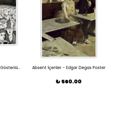
4 Temmuz Gecesi Havai Fişek Gösterisi - Winslow Homer Poster
Absent İçenler - Edgar Degas Poster
₺ 560.00