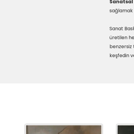
Sanatsal 
sağlamak iç
Sanat Bask
üretilen he
benzersiz t
keşfedin v