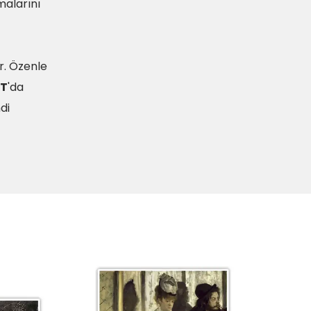
malarını
r. Özenle
T
'da
di