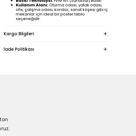
Baskı Teknolojisi:
Fine Art (Sanatsal) Baskı
Kullanım Alanı:
Oturma odası, yatak odası,
ofis, çalışma odası, koridor, sanat köşesi gibi iç
mekanlar için ideal bir poster tablo
seçeneğidir.
Kargo Bilgileri
İade Politikası
ıtan
ruz.