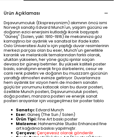
Ürün Açıklaması
Dışavurumculuk (Ekspresyonizm) akımının öncü ismi
Norveçli sanatçı Edvard Munch'un, yaşam gücünü ve
doğanın ezici enerjisini kutladığı ikonik başyapıtı
"Güneş" (Solen, yakl. 1910-1916) ile mekanınıza göz
kamaştırıcı bir aydınlık ve sanatsal bir ifade katın.
Oslo Üniversitesi Aula'sı için yaptığı duvar resimlerinin
merkezi parçası olan bu eser, Munch'un genellikle
karanlık ve melankolik temalarından farklı olarak,
ufuktan yükselen, her yöne güçlü ışınlar saçan
devasa bir güneşi betimler. Bu yüksek kaliteli poster
baskı, sanatçının enerjik fırça darbelerini, cesur ve
canlı renk paletini ve doğanın bu muazzam gücünün
yarattığı atmosferi evinize getiriyor. Duvarlarınıza
hem aydınlık bir vizyon hem de modern sanatın
güçlü bir yorumunu katacak olan bu duvar posteri,
özellikle Munch posteri, Dışavurumculuk posteri,
doğa posteri, manzara posteri ve enerjik sanat
posteri arayanlar için vazgeçilmez bir poster tablo
Sanatçı:
Edvard Munch
Eser:
Güneş (The Sun / Solen)
Ürün Tipi:
Fine Art baskı poster
Malzeme:
Hahnemühle Studio Enhanced fine
art kağıdına baskısı yapılmıştır.
Çerçeve:
Çerçevesiz olarak gönderilir.