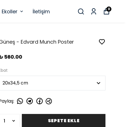
0
Ekoller
İletişim
Güneş - Edvard Munch Poster
₺ 560.00
Ebat
Paylaş
:
SEPETE EKLE