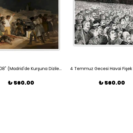
3 Mayıs 1808" (Madrid'de Kurşuna Dizilenler) - Francisco de Goya Poster
₺ 560.00
₺ 560.00