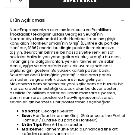
SEPETE EKLE
Ürün Açıklaması
Neo-Empresyonizm akımının kurucusu ve Pointillism
(Noktacılık) tekniğinin ustası Georges Seurat'nın,
Normandiya kıyılarındaki tarihi Honfleur limanının girişini
konu alan "Honfleur Limanı'nın Girişi" (L'Entrée du port de
Honfleur, 1886) eserini bu dingin poster ile mekanınıza
taşıyın. Seurat'nın bilimsel bir hassasiyetle renkleri saf
noktalar halinde yan yana getirerek oluşturduğu bu eser,
liman girişini, dalgakıranları, yelkenli tekneleri ve sakin
denizi, ışığın ve atmosferin optik bir uyum içinde nasıl
algılandığını gösterir. Bu yüksek kaliteli poster baskı,
Seurat'nın öncü tekniğinin yarattığı sakin ama parlak
atmosferi ve geometrik düzeni evinize getiriyor.
Mekanınıza hem sanatsal bir yenilikçilik hem de huzurlu bir
manzara posteri estetiği katacak olan bu duvar posteri,
özellikle Pointillism posterleri, liman manzarası posteri,
deniz manzarası posteri ve Neo-Empresyonist sanatı
sevenler için benzersiz bir poster tablo seçeneğidir.
Sanatçı:
Georges Seurat
Eser:
Honfleur Limanı'nın Girişi (Entrance to the Port of
Honfleur / L'Entrée du port de Honfleur)
Ürün Tipi:
Fine Art baskı poster
Malzeme:
Hahnemühle Studio Enhanced fine art
kağıdına baskısı yapılmıştır.