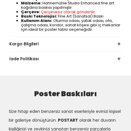
Malzeme:
Hahnemühle Studio Enhanced fine art
kağıdına baskısı yapılmıştır.
Çerçeve:
Çerçevesiz olarak gönderilir.
Baskı Teknolojisi:
Fine Art (Sanatsal) Baskı
Kullanım Alanı:
Oturma odası, yatak odası, ofis,
çalışma odası, koridor, sanat köşesi gibi iç mekanlar
için ideal bir poster tablo seçeneğidir.
Kargo Bilgileri
İade Politikası
Poster Baskıları
Size hitap eden benzersiz sanat eserleriyle evinizi kişisel
bir galeriye dönüştürün.
POSTART
olarak her duvarın
kişiliğinizi ve zevkinizi yansıtan benzersiz parçalarla