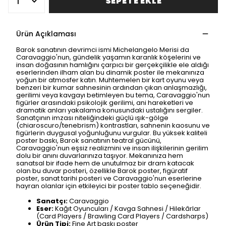
SEPETE EKLE
Ürün Açıklaması
Barok sanatının devrimci ismi Michelangelo Merisi da
Caravaggio'nun, gündelik yaşamın karanlık köşelerini ve
insan doğasının hamlığını çarpıcı bir gerçekçilikle ele aldığı
eserlerinden ilham alan bu dinamik poster ile mekanınıza
yoğun bir atmosfer katın. Muhtemelen bir kart oyunu veya
benzeri bir kumar sahnesinin ardından çıkan anlaşmazlığı,
gerilimi veya kavgayı betimleyen bu tema, Caravaggio'nun
figürler arasındaki psikolojik gerilimi, ani hareketleri ve
dramatik anları yakalama konusundaki ustalığını sergiler.
Sanatçının imzası niteliğindeki güçlü ışık-gölge
(chiaroscuro/tenebrism) kontrastları, sahnenin kaosunu ve
figürlerin duygusal yoğunluğunu vurgular. Bu yüksek kaliteli
poster baskı, Barok sanatının teatral gücünü,
Caravaggio'nun eşsiz realizmini ve insan ilişkilerinin gerilim
dolu bir anını duvarlarınıza taşıyor. Mekanınıza hem
sanatsal bir ifade hem de unutulmaz bir dram katacak
olan bu duvar posteri, özellikle Barok poster, figüratif
poster, sanat tarihi posteri ve Caravaggio'nun eserlerine
hayran olanlar için etkileyici bir poster tablo seçeneğidir.
Sanatçı:
Caravaggio
Eser:
Kağıt Oyuncuları / Kavga Sahnesi / Hilekârlar
(Card Players / Brawling Card Players / Cardsharps)
Ürün Tipi:
Fine Art baskı poster