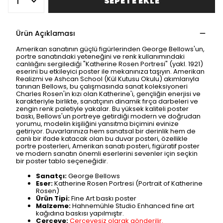
SEPETE EKLE
Ürün Açıklaması
Amerikan sanatının güçlü figürlerinden George Bellows'un,
portre sanatındaki yeteneğini ve renk kullanımındaki
canlılığını sergilediği "Katherine Rosen Portresi" (yakl. 1921)
eserini bu etkileyici poster ile mekanınıza taşıyın. Amerikan
Realizmi ve Ashcan School (Kül Kutusu Okulu) akımlarıyla
tanınan Bellows, bu çalışmasında sanat koleksiyoneri
Charles Rosen'in kızı olan Katherine'i, gençliğin enerjisi ve
karakteriyle birlikte, sanatçının dinamik fırça darbeleri ve
zengin renk paletiyle yakalar. Bu yüksek kaliteli poster
baskı, Bellows'un portreye getirdiği modern ve doğrudan
yorumu, modelin kişiliğini yansıtma biçimini evinize
getiriyor. Duvarlarınıza hem sanatsal bir derinlik hem de
canlı bir ifade katacak olan bu duvar posteri, özellikle
portre posterleri, Amerikan sanatı posteri, figüratif poster
ve modern sanatın önemli eserlerini sevenler için seçkin
bir poster tablo seçeneğidir.
Sanatçı:
George Bellows
Eser:
Katherine Rosen Portresi (Portrait of Katherine
Rosen)
Ürün Tipi:
Fine Art baskı poster
Malzeme:
Hahnemühle Studio Enhanced fine art
kağıdına baskısı yapılmıştır.
Çerçeve:
Çerçevesiz olarak gönderilir.