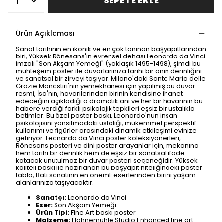
SEPETE EKLE
Ürün Açıklaması
Sanat tarihinin en ikonik ve en çok tanınan başyapıtlarından
biri, Yüksek Rönesans'ın evrensel dehası Leonardo da Vinci
imzalı "Son Akşam Yemeği" (yaklaşık 1495-1498), şimdi bu
muhteşem poster ile duvarlarınıza tarihi bir anın derinliğini
ve sanatsal bir zirveyi taşıyor. Milano'daki Santa Maria delle
Grazie Manastırı'nın yemekhanesi için yapılmış bu duvar
resmi, İsa'nın, havarilerinden birinin kendisine ihanet
edeceğini açıkladığı o dramatik anı ve her bir havarinin bu
habere verdiği farklı psikolojik tepkileri eşsiz bir ustalıkla
betimler. Bu özel poster baskı, Leonardo'nun insan
psikolojisini yansıtmadaki ustalığı, mükemmel perspektif
kullanımı ve figürler arasındaki dinamik etkileşimi evinize
getiriyor. Leonardo da Vinci poster koleksiyonerleri,
Rönesans posteri ve dini poster arayanlar için, mekanına
hem tarihi bir derinlik hem de eşsiz bir sanatsal ifade
katacak unutulmaz bir duvar posteri seçeneğidir. Yüksek
kaliteli baskı ile hazırlanan bu başyapıt niteliğindeki poster
tablo, Batı sanatının en önemli eserlerinden birini yaşam
alanlarınıza taşıyacaktır.
Sanatçı:
Leonardo da Vinci
Eser:
Son Akşam Yemeği
Ürün Tipi:
Fine Art baskı poster
Malzeme:
Hahnemühle Studio Enhanced fine art