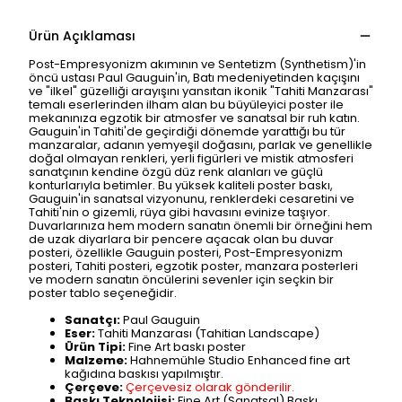
Ürün Açıklaması
Post-Empresyonizm akımının ve Sentetizm (Synthetism)'in
öncü ustası Paul Gauguin'in, Batı medeniyetinden kaçışını
ve "ilkel" güzelliği arayışını yansıtan ikonik "Tahiti Manzarası"
temalı eserlerinden ilham alan bu büyüleyici poster ile
mekanınıza egzotik bir atmosfer ve sanatsal bir ruh katın.
Gauguin'in Tahiti'de geçirdiği dönemde yarattığı bu tür
manzaralar, adanın yemyeşil doğasını, parlak ve genellikle
doğal olmayan renkleri, yerli figürleri ve mistik atmosferi
sanatçının kendine özgü düz renk alanları ve güçlü
konturlarıyla betimler. Bu yüksek kaliteli poster baskı,
Gauguin'in sanatsal vizyonunu, renklerdeki cesaretini ve
Tahiti'nin o gizemli, rüya gibi havasını evinize taşıyor.
Duvarlarınıza hem modern sanatın önemli bir örneğini hem
de uzak diyarlara bir pencere açacak olan bu duvar
posteri, özellikle Gauguin posteri, Post-Empresyonizm
posteri, Tahiti posteri, egzotik poster, manzara posterleri
ve modern sanatın öncülerini sevenler için seçkin bir
poster tablo seçeneğidir.
Sanatçı:
Paul Gauguin
Eser:
Tahiti Manzarası (Tahitian Landscape)
Ürün Tipi:
Fine Art baskı poster
Malzeme:
Hahnemühle Studio Enhanced fine art
kağıdına baskısı yapılmıştır.
Çerçeve:
Çerçevesiz olarak gönderilir.
Baskı Teknolojisi:
Fine Art (Sanatsal) Baskı